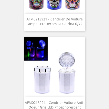
AFM0213921 - Cendrier De Voiture
Lampe LED Décors La Catrina 6/72
AFM0213924 - Cendrier Voiture Anti-
Odeur Gris LED Phosphorescent