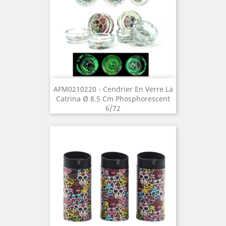
AFM0210220 - Cendrier En Verre La
Catrina Ø 8.5 Cm Phosphorescent
6/72