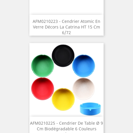
AFM0210223 - Cendrier Atomic En
Verre Décors La Catrina HT 15 Cm
6/72
AFM0210225 - Cendrier De Table Ø 9
Cm Biodégradable 6 Couleurs