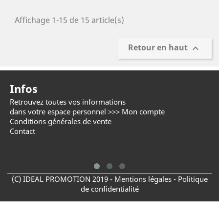
Affichage 1-15 de 15 article(s)
Retour en haut

Infos
Retrouvez toutes vos informations
C
dans votre espace personnel >>>
Mon compte
d
Conditions générales de vente
+
Contact
(C) IDEAL PROMOTION 2019 -
Mentions légales -
Politique
de confidentialité