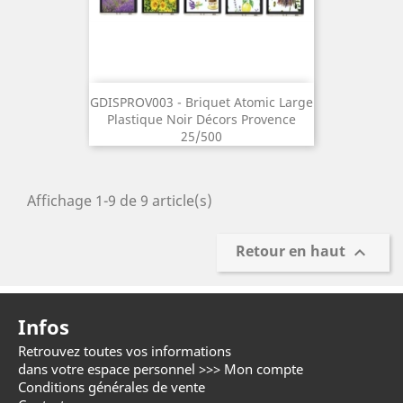
GDISPROV003 - Briquet Atomic Large
Plastique Noir Décors Provence
25/500
Affichage 1-9 de 9 article(s)
Retour en haut

Infos
Retrouvez toutes vos informations
C
dans votre espace personnel >>>
Mon compte
d
Conditions générales de vente
+