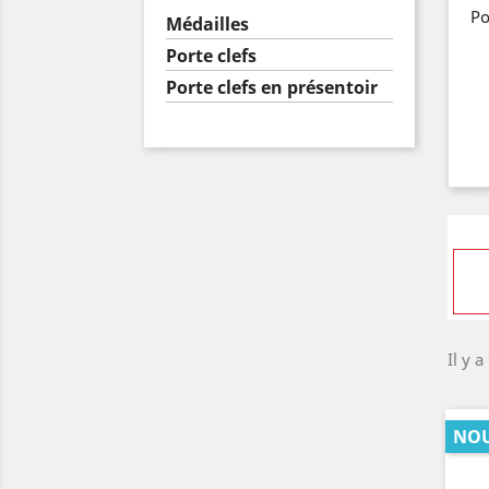
Po
Médailles
Porte clefs
Porte clefs en présentoir
Il y a
NO