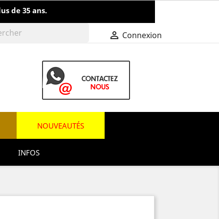
us de 35 ans.

Connexion
NOUVEAUTÉS
INFOS