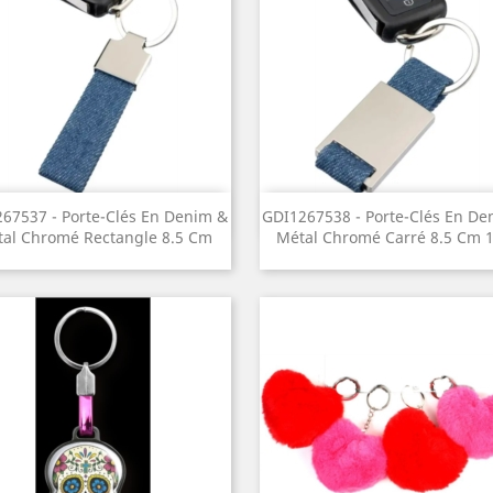
Aperçu rapide
Aperçu rapide


67537 - Porte-Clés En Denim &
GDI1267538 - Porte-Clés En De
al Chromé Rectangle 8.5 Cm
Métal Chromé Carré 8.5 Cm 