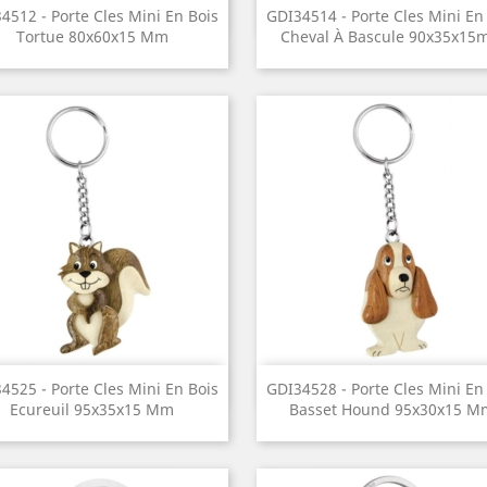
Aperçu rapide
Aperçu rapide


4512 - Porte Cles Mini En Bois
GDI34514 - Porte Cles Mini En
Tortue 80x60x15 Mm
Cheval À Bascule 90x35x1
Aperçu rapide
Aperçu rapide


4525 - Porte Cles Mini En Bois
GDI34528 - Porte Cles Mini En
Ecureuil 95x35x15 Mm
Basset Hound 95x30x15 M