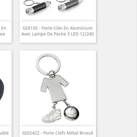
Aperçu rapide

 En
GDI150 - Porte-Clés En Aluminium
ose
Avec Lampe De Poche 3 LED 12/240
Aperçu rapide

ouble
GDI2422 - Porte Clefs Métal Brossé