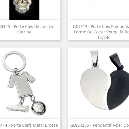
Aperçu rapide
Aperçu rapide


I145 - Porte Clés Décors La
GDI149 - Porte Clés Pompons
Catrina
Forme De Coeur Rouge Et R
12/240
Aperçu rapide
Aperçu rapide


414 - Porte Clefs Métal Brossé
GDI24205 - Pendentif Acier D