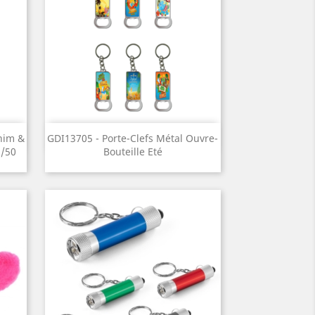
Aperçu rapide

nim &
GDI13705 - Porte-Clefs Métal Ouvre-
1/50
Bouteille Eté