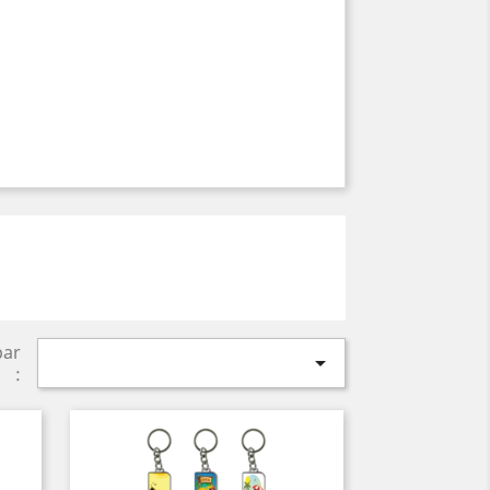
par

: