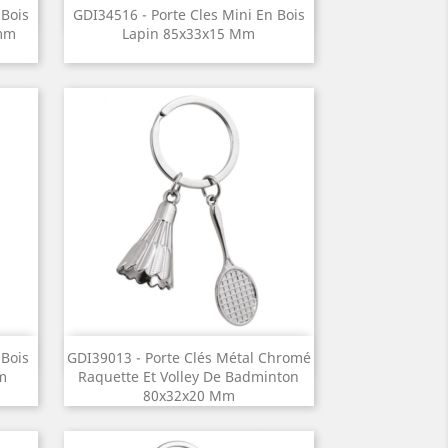
Aperçu rapide

 Bois
GDI34516 - Porte Cles Mini En Bois
5mm
Lapin 85x33x15 Mm
Aperçu rapide

 Bois
GDI39013 - Porte Clés Métal Chromé
m
Raquette Et Volley De Badminton
80x32x20 Mm