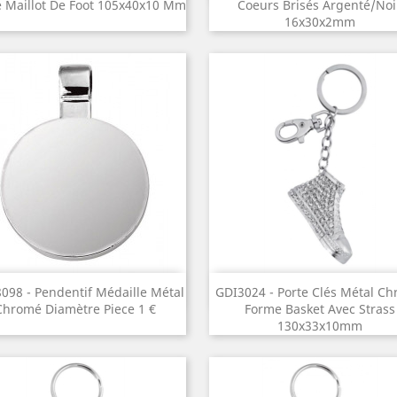
 Maillot De Foot 105x40x10 Mm
Coeurs Brisés Argenté/noi
16x30x2mm
Aperçu rapide
Aperçu rapide


098 - Pendentif Médaille Métal
GDI3024 - Porte Clés Métal C
Chromé Diamètre Piece 1 €
Forme Basket Avec Strass
130x33x10mm