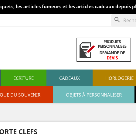
ets, les articles fumeurs et les articles cadeaux depuis pl
search
ECRITURE
CADEAUX
HORLOGERIE
IQUE DU SOUVENIR
OBJETS À PERSONNALISER
ORTE CLEFS