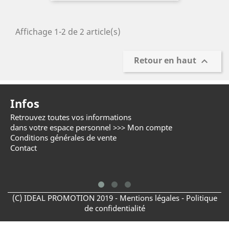
Affichage 1-2 de 2 article(s)
Retour en haut

Infos
Retrouvez toutes vos informations
C
dans votre espace personnel >>>
Mon compte
d
Conditions générales de vente
+
Contact
(C) IDEAL PROMOTION 2019 -
Mentions légales -
Politique
de confidentialité